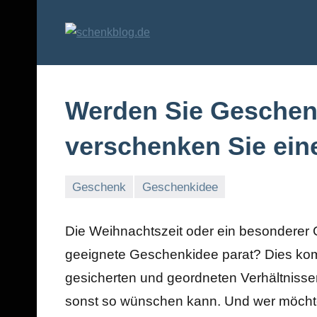
Zum
Inhalt
schenkblog.
Geschenke
springen
und
Geschenkideen
Werden Sie Geschenk
verschenken Sie ein
Geschenk
Geschenkidee
22.
Markus
November
Die Weihnachtszeit oder ein besonderer G
2010
geeignete Geschenkidee parat? Dies kom
gesicherten und geordneten Verhältnissen 
sonst so wünschen kann. Und wer möcht