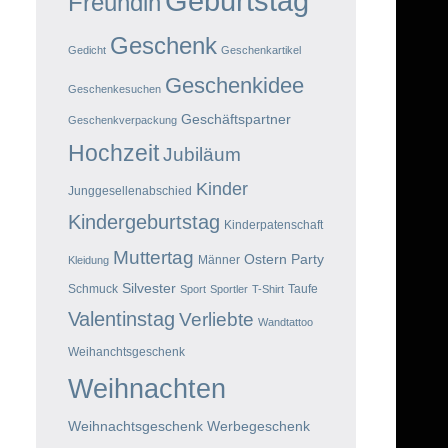
Geburtstag
Freundin
Geschenk
Gedicht
Geschenkartikel
Geschenkidee
Geschenkesuchen
Geschäftspartner
Geschenkverpackung
Hochzeit
Jubiläum
Kinder
Junggesellenabschied
Kindergeburtstag
Kinderpatenschaft
Muttertag
Ostern
Party
Männer
Kleidung
Silvester
Schmuck
Taufe
Sport
Sportler
T-Shirt
Valentinstag
Verliebte
Wandtattoo
Weihanchtsgeschenk
Weihnachten
Weihnachtsgeschenk
Werbegeschenk