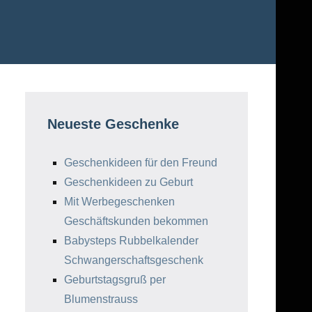
Neueste Geschenke
Geschenkideen für den Freund
Geschenkideen zu Geburt
Mit Werbegeschenken
Geschäftskunden bekommen
Babysteps Rubbelkalender
Schwangerschaftsgeschenk
Geburtstagsgruß per
Blumenstrauss