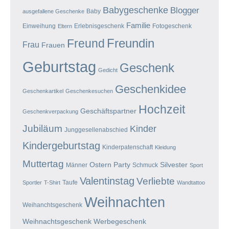
Babygeschenke
Blogger
Baby
ausgefallene Geschenke
Familie
Einweihung
Erlebnisgeschenk
Fotogeschenk
Eltern
Freundin
Freund
Frau
Frauen
Geburtstag
Geschenk
Gedicht
Geschenkidee
Geschenkartikel
Geschenkesuchen
Hochzeit
Geschäftspartner
Geschenkverpackung
Jubiläum
Kinder
Junggesellenabschied
Kindergeburtstag
Kinderpatenschaft
Kleidung
Muttertag
Ostern
Party
Silvester
Männer
Schmuck
Sport
Valentinstag
Verliebte
Taufe
Sportler
T-Shirt
Wandtattoo
Weihnachten
Weihanchtsgeschenk
Weihnachtsgeschenk
Werbegeschenk