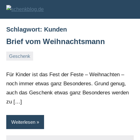
Zum
Inhalt
schenkblog.de
Geschenke
und
springen
Geschenkideen
Schlagwort:
Kunden
Brief vom Weihnachtsmann
Geschenk
30.
Markus
November
Für Kinder ist das Fest der Feste – Weihnachten –
2008
noch immer etwas ganz Besonderes. Grund genug,
auch das Geschenk etwas ganz Besonderes werden
zu […]
Weiterlesen