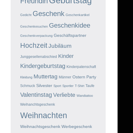
Geburtstag
Freundin
Geschenk
Gedicht
Geschenkartikel
Geschenkidee
Geschenkesuchen
Geschäftspartner
Geschenkverpackung
Hochzeit
Jubiläum
Kinder
Junggesellenabschied
Kindergeburtstag
Kinderpatenschaft
Muttertag
Ostern
Party
Männer
Kleidung
Silvester
Schmuck
Taufe
Sport
Sportler
T-Shirt
Valentinstag
Verliebte
Wandtattoo
Weihanchtsgeschenk
Weihnachten
Weihnachtsgeschenk
Werbegeschenk