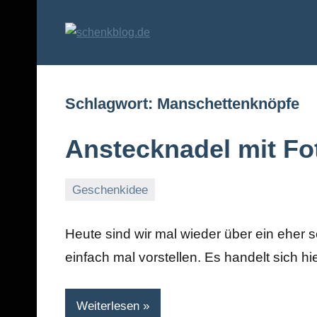
Zum
Inhalt
schenkblog.
Geschenke
springen
und
Geschenkideen
Schlagwort:
Manschettenknöpfe
Anstecknadel mit Fo
Geschenkidee
24.
Markus
August
Heute sind wir mal wieder über ein eher 
2010
einfach mal vorstellen. Es handelt sich 
Weiterlesen