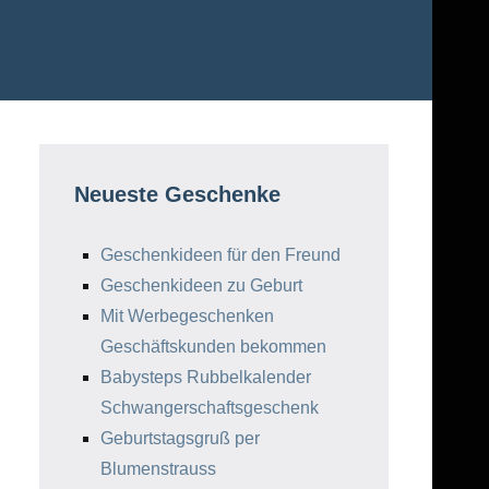
Neueste Geschenke
Geschenkideen für den Freund
Geschenkideen zu Geburt
Mit Werbegeschenken
Geschäftskunden bekommen
Babysteps Rubbelkalender
Schwangerschaftsgeschenk
Geburtstagsgruß per
Blumenstrauss