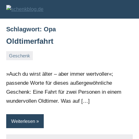
Zum
Inhalt
schenkblog.de
Geschenke
und
springen
Geschenkideen
Schlagwort:
Opa
Oldtimerfahrt
Geschenk
6.
Markus
Januar
»Auch du wirst älter – aber immer wertvoller«;
2009
passende Worte für dieses außergewöhnliche
Geschenk: Eine Fahrt für zwei Personen in einem
wundervollen Oldtimer. Was auf […]
Weiterlesen