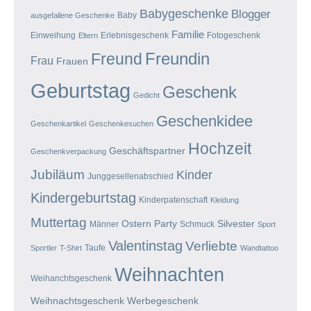
Babygeschenke
Blogger
Baby
ausgefallene Geschenke
Familie
Einweihung
Erlebnisgeschenk
Fotogeschenk
Eltern
Freundin
Freund
Frau
Frauen
Geburtstag
Geschenk
Gedicht
Geschenkidee
Geschenkartikel
Geschenkesuchen
Hochzeit
Geschäftspartner
Geschenkverpackung
Jubiläum
Kinder
Junggesellenabschied
Kindergeburtstag
Kinderpatenschaft
Kleidung
Muttertag
Ostern
Party
Silvester
Männer
Schmuck
Sport
Valentinstag
Verliebte
Taufe
Sportler
T-Shirt
Wandtattoo
Weihnachten
Weihanchtsgeschenk
Weihnachtsgeschenk
Werbegeschenk