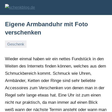
Zum
Inhalt
schenkblog.de
Geschenke
und
springen
Geschenkideen
Eigene Armbanduhr mit Foto
verschenken
Geschenk
26.
Markus
August
Wieder einmal haben wir ein nettes Fundstück in den
2010
Weiten des Internets finden können, welches aus dem
Schmuckbereich kommt. Schmuck wie Uhren,
Armbänder, Ketten oder Ringe sind sehr beliebte
Accessoires zum Verschenken von denen man in der
Regel sehr lange etwas hat. Eine Uhr ist zum einen
nicht nur praktisch, da man immer auf einen Blick
weiß wann der nächste Termin ansteht oder wann man