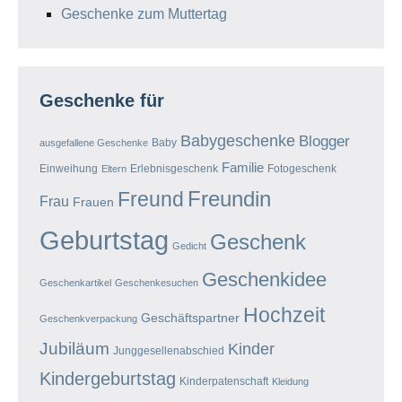
Geschenke zum Muttertag
Geschenke für
Babygeschenke
Blogger
Baby
ausgefallene Geschenke
Familie
Einweihung
Erlebnisgeschenk
Fotogeschenk
Eltern
Freundin
Freund
Frau
Frauen
Geburtstag
Geschenk
Gedicht
Geschenkidee
Geschenkartikel
Geschenkesuchen
Hochzeit
Geschäftspartner
Geschenkverpackung
Jubiläum
Kinder
Junggesellenabschied
Kindergeburtstag
Kinderpatenschaft
Kleidung