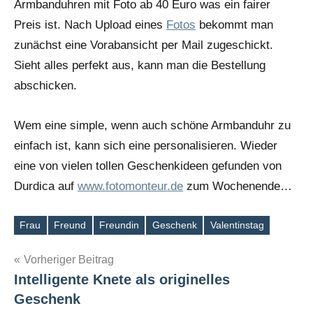
Armbanduhren mit Foto ab 40 Euro was ein fairer
Preis ist. Nach Upload eines
Fotos
bekommt man
zunächst eine Vorabansicht per Mail zugeschickt.
Sieht alles perfekt aus, kann man die Bestellung
abschicken.
Wem eine simple, wenn auch schöne Armbanduhr zu
einfach ist, kann sich eine personalisieren. Wieder
eine von vielen tollen Geschenkideen gefunden von
Durdica auf
www.fotomonteur.de
zum Wochenende…
Frau
Freund
Freundin
Geschenk
Valentinstag
Schlagwörter
Beitragsnavigation
Vorheriger Beitrag
Intelligente Knete als originelles
Geschenk