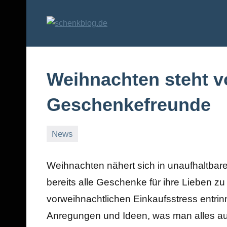
Zum
Inhalt
schenkblog.
Geschenke
springen
und
Geschenkideen
Weihnachten steht vo
Geschenkefreunde
News
13.
Markus
Dezember
Weihnachten nähert sich in unaufhaltbare
2010
bereits alle Geschenke für ihre Lieben
vorweihnachtlichen Einkaufsstress entrin
Anregungen und Ideen, was man alles a