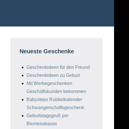
Neueste Geschenke
Geschenkideen für den Freund
Geschenkideen zu Geburt
Mit Werbegeschenken
Geschäftskunden bekommen
Babysteps Rubbelkalender
Schwangerschaftsgeschenk
Geburtstagsgruß per
Blumenstrauss