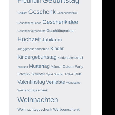
Geburtstag
Freundin
Geschenk
Gedicht
Geschenkartikel
Geschenkidee
Geschenkesuchen
Geschäftspartner
Geschenkverpackung
Hochzeit
Jubiläum
Kinder
Junggesellenabschied
Kindergeburtstag
Kinderpatenschaft
Muttertag
Ostern
Party
Männer
Kleidung
Silvester
Schmuck
Taufe
Sport
Sportler
T-Shirt
Valentinstag
Verliebte
Wandtattoo
Weihanchtsgeschenk
Weihnachten
Weihnachtsgeschenk
Werbegeschenk