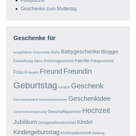
Fotopuzzle
Geschenke zum Muttertag
Geschenke für
Babygeschenke
Blogger
Baby
ausgefallene Geschenke
Familie
Einweihung
Erlebnisgeschenk
Fotogeschenk
Eltern
Freundin
Freund
Frau
Frauen
Geburtstag
Geschenk
Gedicht
Geschenkidee
Geschenkartikel
Geschenkesuchen
Hochzeit
Geschäftspartner
Geschenkverpackung
Jubiläum
Kinder
Junggesellenabschied
Kindergeburtstag
Kinderpatenschaft
Kleidung