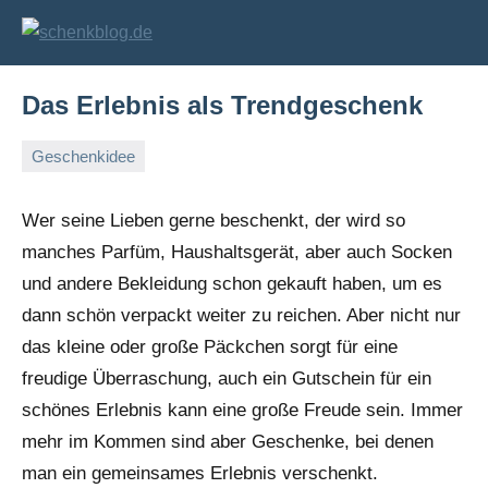
Zum
Inhalt
schenkblog.de
Geschenke
und
springen
Geschenkideen
Das Erlebnis als Trendgeschenk
Geschenkidee
19.
Markus
Juli
Wer seine Lieben gerne beschenkt, der wird so
2011
manches Parfüm, Haushaltsgerät, aber auch Socken
und andere Bekleidung schon gekauft haben, um es
dann schön verpackt weiter zu reichen. Aber nicht nur
das kleine oder große Päckchen sorgt für eine
freudige Überraschung, auch ein Gutschein für ein
schönes Erlebnis kann eine große Freude sein. Immer
mehr im Kommen sind aber Geschenke, bei denen
man ein gemeinsames Erlebnis verschenkt.