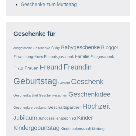
Geschenke zum Muttertag
Geschenke für
Babygeschenke
Blogger
Baby
ausgefallene Geschenke
Familie
Einweihung
Erlebnisgeschenk
Fotogeschenk
Eltern
Freundin
Freund
Frau
Frauen
Geburtstag
Geschenk
Gedicht
Geschenkidee
Geschenkartikel
Geschenkesuchen
Hochzeit
Geschäftspartner
Geschenkverpackung
Jubiläum
Kinder
Junggesellenabschied
Kindergeburtstag
Kinderpatenschaft
Kleidung