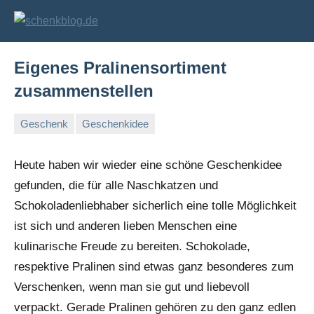
Zum
Inhalt
schenkblog.de
Geschenke
und
springen
Geschenkideen
Eigenes Pralinensortiment
zusammenstellen
Geschenk
Geschenkidee
16.
Markus
Dezember
Heute haben wir wieder eine schöne Geschenkidee
2011
gefunden, die für alle Naschkatzen und
Schokoladenliebhaber sicherlich eine tolle Möglichkeit
ist sich und anderen lieben Menschen eine
kulinarische Freude zu bereiten. Schokolade,
respektive Pralinen sind etwas ganz besonderes zum
Verschenken, wenn man sie gut und liebevoll
verpackt. Gerade Pralinen gehören zu den ganz edlen