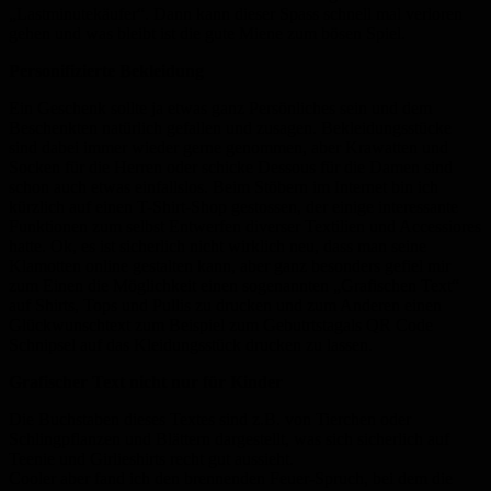
„Lastminutekäufer“. Dann kann dieser Spass schnell mal verloren
gehen und was bleibt ist die gute Miene zum bösen Spiel.
Personifizierte Bekleidung
Ein Geschenk sollte ja etwas ganz Persönliches sein und dem
Beschenkten natürlich gefallen und zusagen. Bekleidungsstücke
sind dabei immer wieder gerne genommen, aber Krawatten und
Socken für die Herren oder schicke Dessous für die Damen sind
schon auch etwas einfallslos. Beim Stöbern im Internet bin ich
kürzlich auf einen T-Shirt-Shop gestossen, der einige interessante
Funktionen zum selbst Entwerfen diverser Textilien und Accessiores
hatte. Ok, es ist sicherlich nicht wirklich neu, dass man seine
Klamotten online gestalten kann, aber ganz besonders gefiel mir
zum Einen die Möglichkeit einen sogenannten „Grafischen Text“
auf Shirts, Tops und Pullis zu drucken und zum Anderen einen
Glückwunschtext zum Beispiel zum Gebutrtstagals QR Code
Schnipsel auf das Kleidungsstück drucken zu lassen.
Grafischer Text nicht nur für Kinder
Die Buchstaben dieses Textes sind z.B. von Tierchen oder
Schlingpflanzen und Blättern dargestellt, was sich sicherlich auf
Teenie und Girlieshirts recht gut aussieht.
Cooler aber fand ich den brennenden Feuer-Spruch, bei dem die