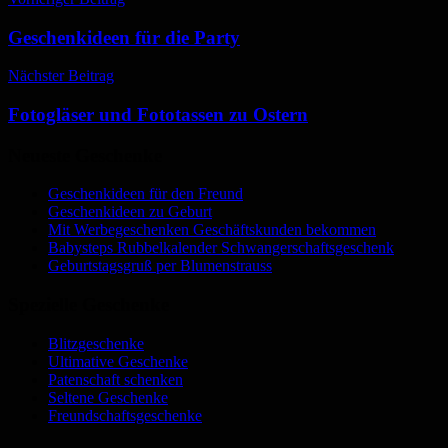
Beitragsnavigation
Geschenkideen für die Party
Nächster Beitrag
Fotogläser und Fototassen zu Ostern
Neueste Geschenke
Geschenkideen für den Freund
Geschenkideen zu Geburt
Mit Werbegeschenken Geschäftskunden bekommen
Babysteps Rubbelkalender Schwangerschaftsgeschenk
Geburtstagsgruß per Blumenstrauss
Spezielle Geschenke
Blitzgeschenke
Ultimative Geschenke
Patenschaft schenken
Seltene Geschenke
Freundschaftsgeschenke